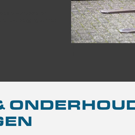
eruste werkplaats ter
ie ter overbrugging een truck
n.
 & ONDERHOU
GEN