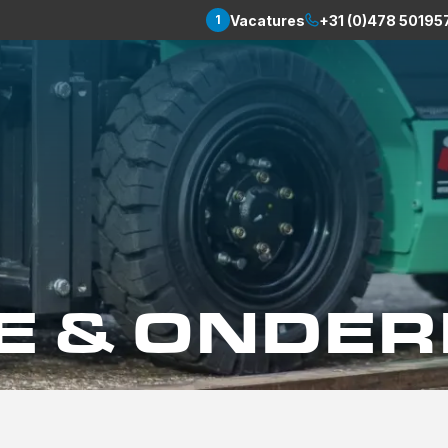
Vacatures
+31 (0)478 50195
1
E & ONDE