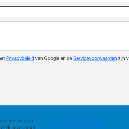
het
Privacybeleid
van Google en de
Servicevoorwaarden
zijn 
den van de juiste
+31 (0)478 501957
us? Neem contact