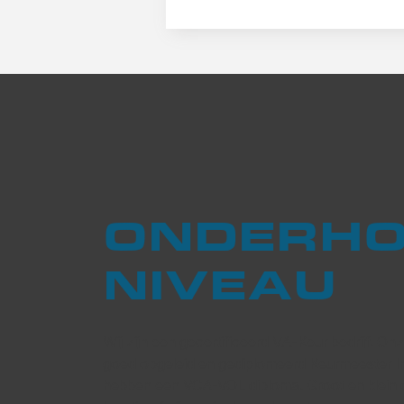
ONDERHO
NIVEAU
Wij zijn een gecertificeerd VA-Keur bedrijf. On
goed opgeleid en gediplomeerd Keurmeester In
hebben een VCA-VOL diploma. Groot en klein 