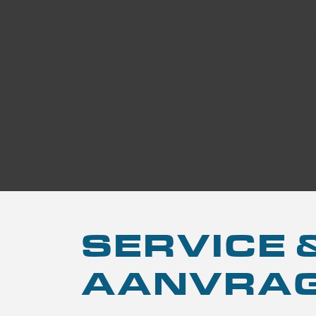
locatie of bij ons in de werkplaats.
Voor grote reparaties hebben wij een goed uitg
beschikking. Indien u ten tijde van een reparat
nodig heeft kunnen wij dit ook voor u verzorge
SERVICE
AANVRA