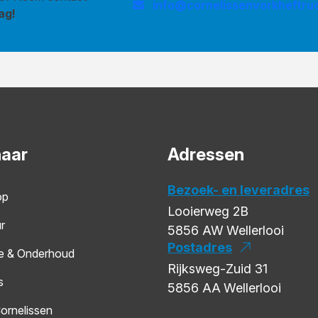
info@cornelissenvorkheftruc
ag!
naar
Adressen
Bezoek- en leveradres
op
Looierweg 2B
r
5856 AW
Wellerlooi
Postadres
e & Onderhoud
Rijksweg-Zuid 31
s
5856 AA
Wellerlooi
ornelissen