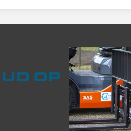
UD OP
ze monteurs zijn deskundig,
tern Transportmaterieel en
onderhoud kan bij u op