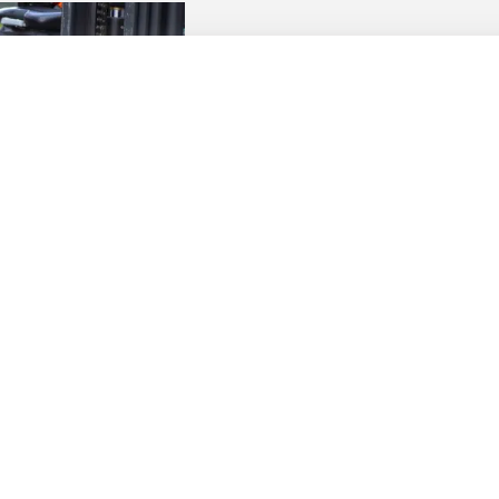
DE BEST
SERVIC
Regelmatig onderhoud, afgestemd op uw 
uw intern transportmaterieel steeds in 
mogelijke problemen en storingen in e
Snelle en betrouwbare service zorgen 
veilig inzetbaar zijn en blijven.
Service aanvragen