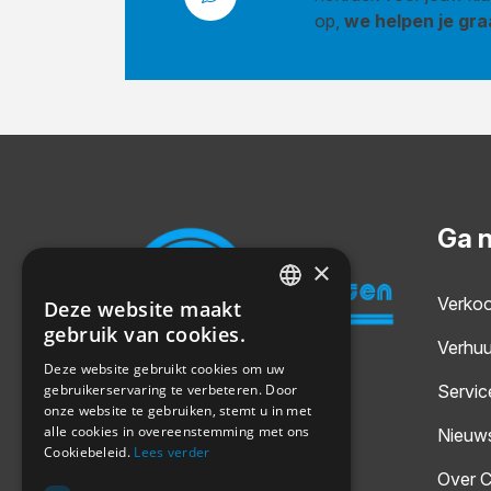
op,
we helpen je gra
Ga 
×
Verko
Deze website maakt
DUTCH
gebruik van cookies.
Verhuu
GERMAN
Deze website gebruikt cookies om uw
Servic
gebruikerservaring te verbeteren. Door
ENGLISH
onze website te gebruiken, stemt u in met
alle cookies in overeenstemming met ons
Nieuw
Cookiebeleid.
Lees verder
Over C