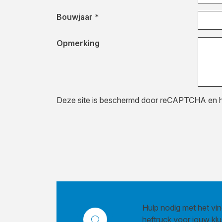
Bouwjaar *
Opmerking
Bedrijfsnaam
Deze site is beschermd door reCAPTCHA en 
Hulp nodig met het vin
heftruck voor jouw kl