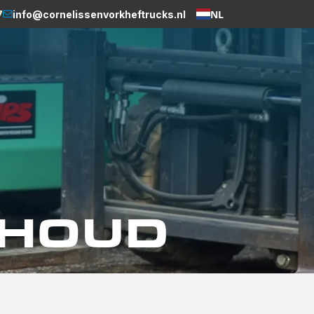
NL
7
info@cornelissenvorkheftrucks.nl
Weglot
RHOUD