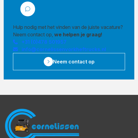
Hulp nodig met het vinden van de juiste vacature?
Neem contact op,
we helpen je graag!
+31 (0)478 501957
info@cornelissenvorkheftrucks.nl
Neem contact op