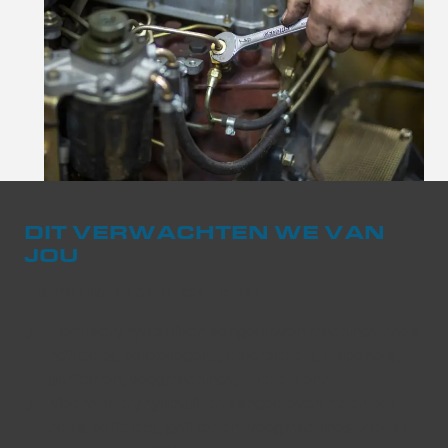
DIT VERWACHTEN WE VAN
JOU
Als monteur heb je kennis van:
Electrisch/hydraulisch aangedreven machines zoals
heftrucks, palletwagens, orderpickers, stapelaars,
golfkarren, veegmachines, trekkers enz.
Mechanisch/hydraulisch aangedreven machines
zoals heftrucks, golfkarren, veegmachines. Zowel