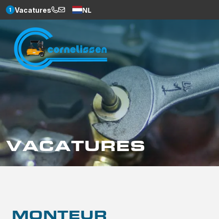
NL
Vacatures
1
Weglot
VACATURES
MONTEUR