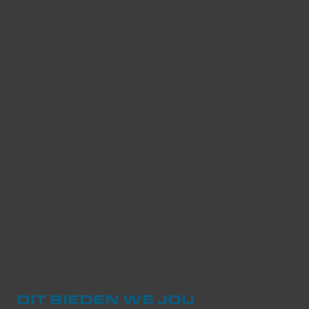
op diesel als LPG/benzine gebied.
Wij vragen:
Technische opleiding motorvoertuigen techniek /
mechatronica
Ervaring op het gebied van reparatie en onderhoud
van diesel/hydraulisch en/of elektrisch/hydraulisch
gedreven machines of voertuigen
Goede communicatieve eigenschappen
In bezit van minimaal Rijbewijs B
Goede beheersing van de Nederlandse taal in
woord en geschrift
Spreekvaardigheid Duits en Engels
Een positieve en servicegerichte instelling
Gevoel voor kwaliteit, efficiëntie, netheid en gewend
in teamverband te werken
Woonachtig in een straal van 25/30km
DIT BIEDEN WE JOU