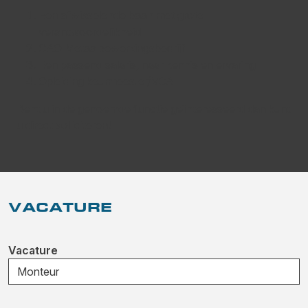
Een afwisselende baan met grote
verantwoordelijkheid
CAO Metaalbewerkingsbedrijf
Een passend salaris, naar kennis en ervaring
Opleiding keurmeester/VCA
Bent u in de genoemde functie geïnteresseerd dan kunt
u direct solliciteren!
VACATURE
Vacature