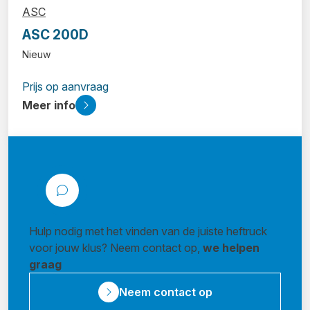
ASC
ASC 200D
Nieuw
Prijs op aanvraag
Meer info
Hulp nodig met het vinden van de juiste heftruck
voor jouw klus? Neem contact op,
we helpen
graag
Neem contact op