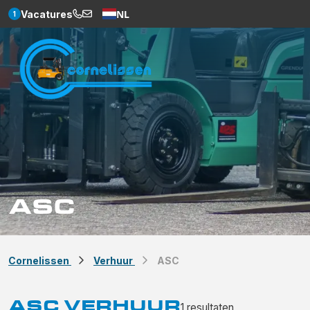
NL
Vacatures
1
Weglot
ASC
Cornelissen
Verhuur
ASC
ASC VERHUUR
1
resultaten