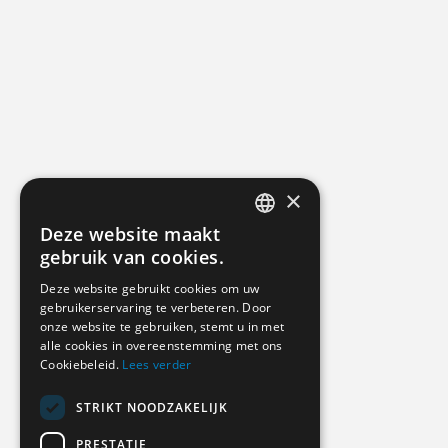
×
Deze website maakt
DUTCH
gebruik van cookies.
GERMAN
Deze website gebruikt cookies om uw
gebruikerservaring te verbeteren. Door
ENGLISH
onze website te gebruiken, stemt u in met
alle cookies in overeenstemming met ons
Cookiebeleid.
Lees verder
STRIKT NOODZAKELIJK
PRESTATIE