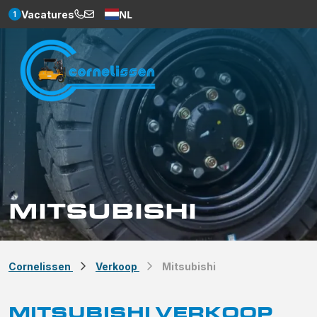
NL
Vacatures
1
Weglot
MITSUBISHI
Cornelissen
Verkoop
Mitsubishi
MITSUBISHI VERKOOP