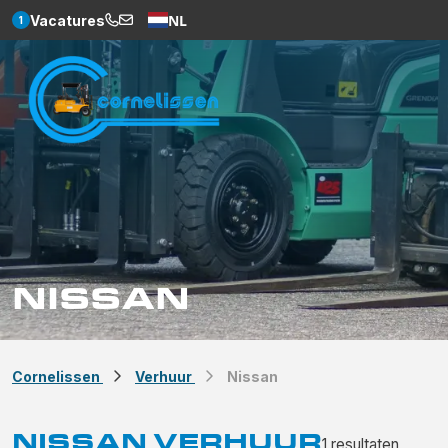
NL
Vacatures
1
Weglot
NISSAN
Cornelissen
Verhuur
Nissan
NISSAN VERHUUR
1
resultaten