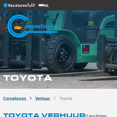
NL
Vacatures
1
Weglot
TOYOTA
Cornelissen
Verhuur
Toyota
TOYOTA VERHUUR
0
resultaten