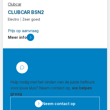
Clubcar
CLUBCAR BSN2
Electro
Zeer goed
Prijs op aanvraag
Meer info
Hulp nodig met het vinden van de juiste heftruck
voor jouw klus? Neem contact op,
we helpen
graag
Neem contact op