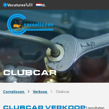
NL
Vacatures
1
Weglot
CLUBCAR
Cornelissen
Verkoop
Clubcar
CLUBCAR VERKOOP
1
resultaten