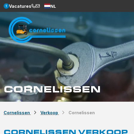
NL
Vacatures
1
Weglot
CORNELISSEN
Cornelissen
Verkoop
Cornelissen
CORNELISSEN VERKOOP