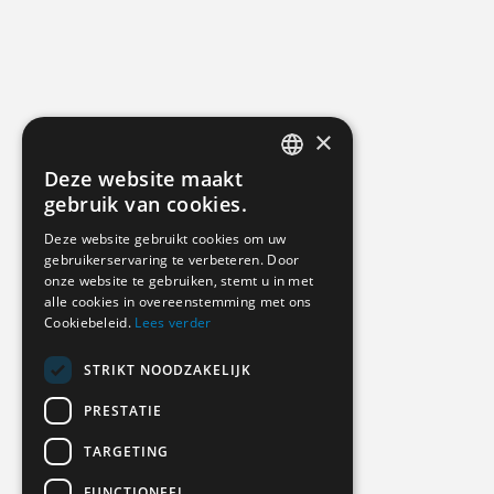
×
Deze website maakt
DUTCH
gebruik van cookies.
GERMAN
Deze website gebruikt cookies om uw
gebruikerservaring te verbeteren. Door
ENGLISH
onze website te gebruiken, stemt u in met
alle cookies in overeenstemming met ons
Cookiebeleid.
Lees verder
STRIKT NOODZAKELIJK
PRESTATIE
TARGETING
FUNCTIONEEL