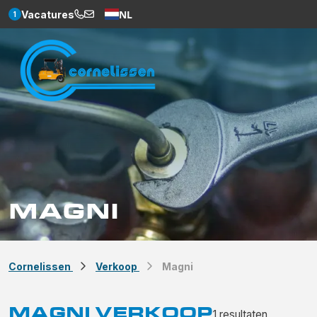
NL
Vacatures
1
Weglot
MAGNI
Cornelissen
Verkoop
Magni
MAGNI VERKOOP
1
resultaten