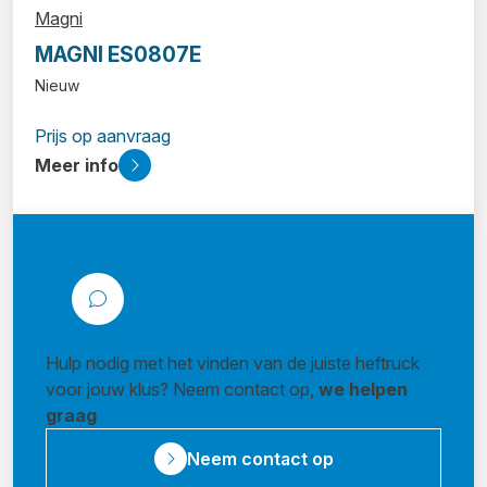
Magni
MAGNI ES0807E
Nieuw
Prijs op aanvraag
Meer info
Hulp nodig met het vinden van de juiste heftruck
voor jouw klus? Neem contact op,
we helpen
graag
Neem contact op