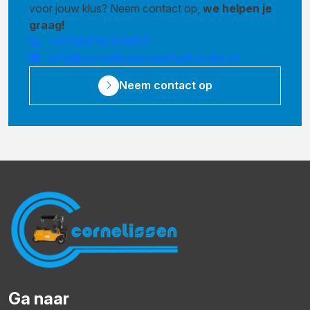
voor jouw klus? Neem contact op,
we helpen je
graag!
+31 (0)478 501957
info@cornelissenvorkheftrucks.nl
Neem contact op
Ga naar