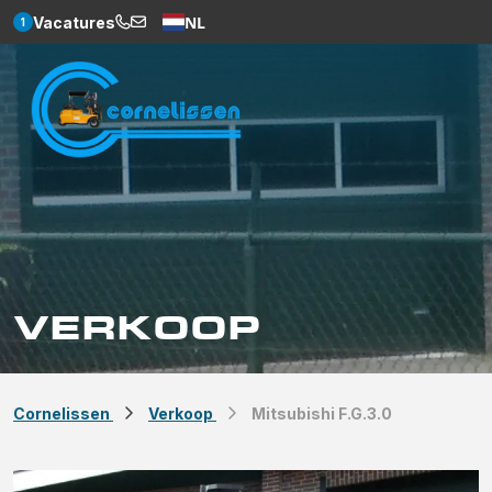
NL
Vacatures
1
Weglot
VERKOOP
Cornelissen
Verkoop
Mitsubishi F.G.3.0