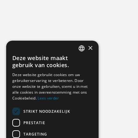
×
Deze website maakt
DUTCH
gebruik van cookies.
GERMAN
Deze website gebruikt cookies om uw
gebruikerservaring te verbeteren. Door
ENGLISH
onze website te gebruiken, stemt u in met
alle cookies in overeenstemming met ons
Cookiebeleid.
Lees verder
STRIKT NOODZAKELIJK
PRESTATIE
TARGETING