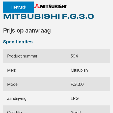
Heftruck
MITSUBISHI F.G.3.0
Prijs op aanvraag
Specificaties
Product nummer
594
Merk
Mitsubishi
Model
F.G.3.0
aandrijving
LPG
Conditie
Goed