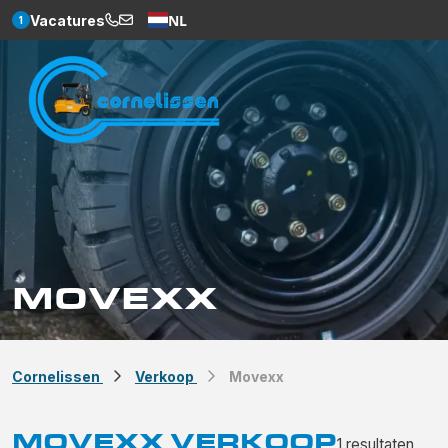
NL
Vacatures
1
Weglot
MOVEXX
Cornelissen
Verkoop
Movexx
MOVEXX VERKOOP
1
resultaten