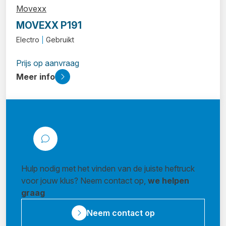
Movexx
MOVEXX P191
Electro
Gebruikt
Prijs op aanvraag
Meer info
Hulp nodig met het vinden van de juiste heftruck
voor jouw klus? Neem contact op,
we helpen
graag
Neem contact op