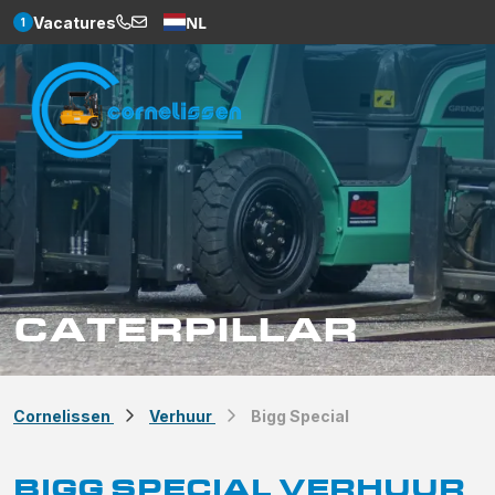
NL
Vacatures
1
Weglot
CATERPILLAR
Cornelissen
Verhuur
Bigg Special
BIGG SPECIAL VERHUUR