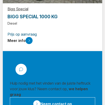
Bigg Special
BIGG SPECIAL 1000 KG
Diesel
Prijs op aanvraag
Meer info
Hulp nodig met het vinden van de juiste heftruck
voor jouw klus? Neem contact op,
we helpen
graag
Neem contact op