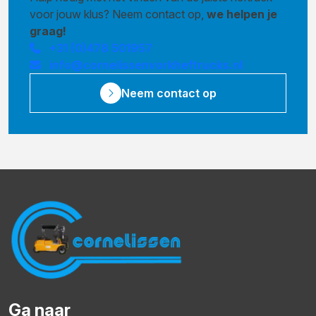
voor jouw klus? Neem contact op,
we helpen je
graag!
+31 (0)478 501957
info@cornelissenvorkheftrucks.nl
Neem contact op
Ga naar