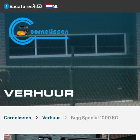
NL
Vacatures
1
Weglot
VERHUUR
Cornelissen
Verhuur
Bigg Special 1000 KG