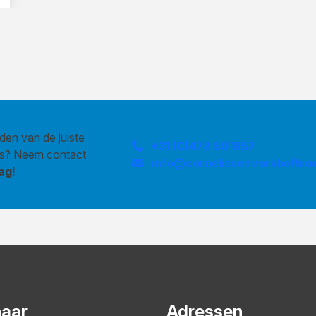
den van de juiste
+31 (0)478 501957
us? Neem contact
info@cornelissenvorkheftruc
ag!
naar
Adressen