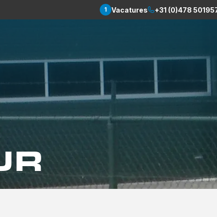
Vacatures
+31 (0)478 50195
1
UR