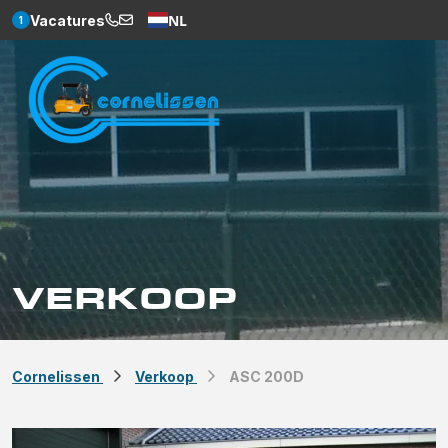
NL
Vacatures
1
Weglot
VERKOOP
Cornelissen
Verkoop
ASC 200D