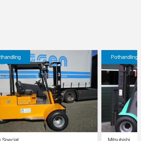
thandling
Pothandling
 Special
Mitsubishi