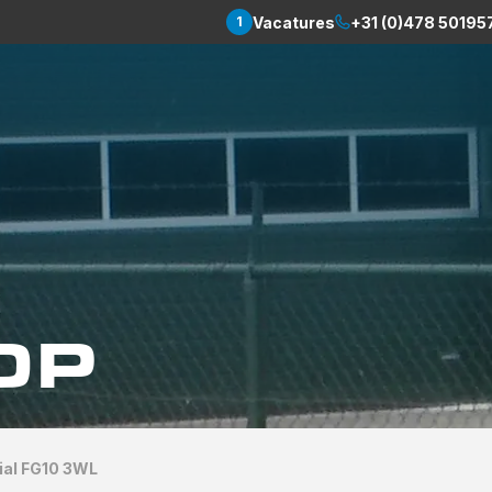
Vacatures
+31 (0)478 50195
1
OP
ial FG10 3WL