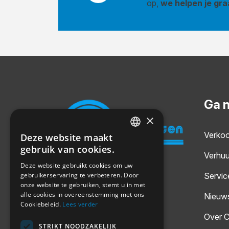
op,
we helpen je gra
Ga 
×
Verko
Deze website maakt
DUTCH
gebruik van cookies.
Verhuu
GERMAN
Deze website gebruikt cookies om uw
Servic
gebruikerservaring te verbeteren. Door
ENGLISH
onze website te gebruiken, stemt u in met
alle cookies in overeenstemming met ons
Nieuw
Cookiebeleid.
Lees verder
Over C
STRIKT NOODZAKELIJK