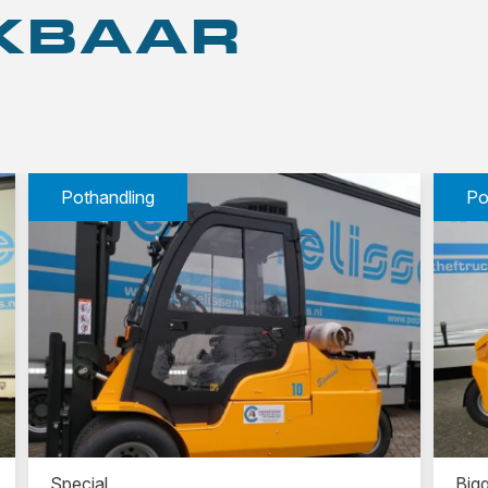
JKBAAR
Pothandling
Po
Special
Bigg