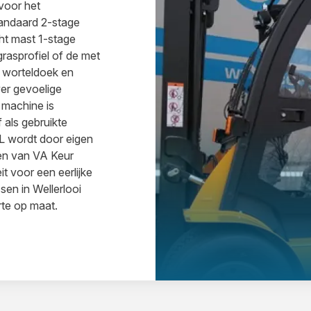
voor het
tandaard 2-stage
t mast 1-stage
asprofiel of de met
 worteldoek en
er gevoelige
 machine is
 als gebruikte
L wordt door eigen
en van VA Keur
it voor een eerlijke
sen in Wellerlooi
rte op maat.