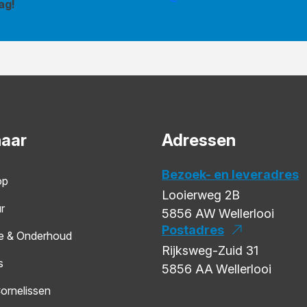
ag!
naar
Adressen
Bezoek- en leveradres
op
Looierweg 2B
r
5856 AW
Wellerlooi
Postadres
e & Onderhoud
Rijksweg-Zuid 31
s
5856 AA
Wellerlooi
ornelissen