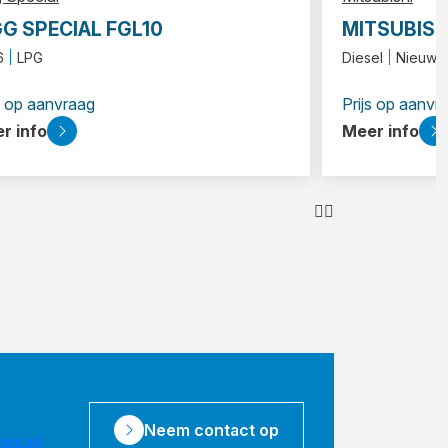
GG SPECIAL FGL10
MITSUBISHI
6
LPG
Diesel
Nieuw/G
s op aanvraag
Prijs op aanvr
r info
Meer info
Neem contact op
ks.nl