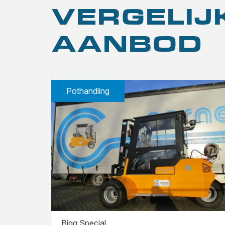
VERGELI
AANBOD
Pothandling
Bigg Special