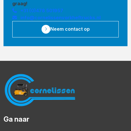
graag!
+31 (0)478 501957
info@cornelissenvorkheftrucks.nl
Neem contact op
Ga naar