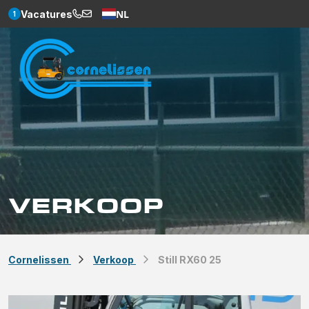
NL
Vacatures
1
Weglot
VERKOOP
Cornelissen
Verkoop
Still RX60 25