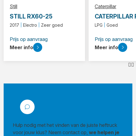
Still
Caterpillar
STILL RX60-25
CATERPILLAR
2017
Electro
Zeer goed
LPG
Goed
Prijs op aanvraag
Prijs op aanvraag
Meer info
Meer info
Hulp nodig met het vinden van de juiste heftruck
voor jouw klus? Neem contact op,
we helpen je